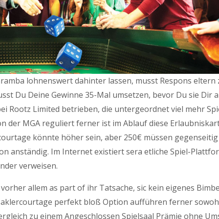
ramba lohnenswert dahinter lassen, musst Respons eltern 
usst Du Deine Gewinne 35-Mal umsetzen, bevor Du sie Dir a
i Rootz Limited betrieben, die untergeordnet viel mehr Sp
on der MGA reguliert ferner ist im Ablauf diese Erlaubniskar
courtage könnte höher sein, aber 250€ müssen gegenseitig
 anständig. Im Internet existiert sera etliche Spiel-Plattfo
nder verweisen.
orher allem as part of ihr Tatsache, sic kein eigenes Bimb
 Maklercourtage perfekt bloß Option aufführen ferner sowo
vergleich zu einem Angeschlossen Spielsaal Prämie ohne Um