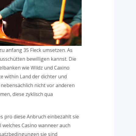
zu anfang 35 Fleck umsetzen. As
usschütten bewilligen kannst. Die
ielbanken wie Wildz und Caxino
te within Land der dichter und
 nebensächlich nicht vor anderen
rmen, diese zyklisch qua
es pro diese Anbruch einbezahlt sie
hl welches Casino wanneer auch
satzbedingungen sie sind