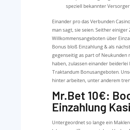
speziell bekannter Versorger 
Einander pro das Verbunden Casin
man sagt, sie seien. Seither einig
Willkommensangeboten über Einzahl
Bonus bloß Einzahlung & als nächst
gegenseitig as part of Neukunden m
haben, zulassen einander beiderlei
Traktandum Bonusangeboten. Unser
hinter arbeiten, unter anderem tre
Mr.bet 10€: Bo
Einzahlung Kas
Untergeordnet so lange ein Maklercou