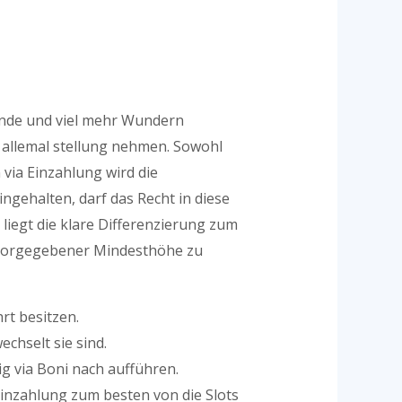
ende und viel mehr Wundern
 allemal stellung nehmen. Sowohl
via Einzahlung wird die
ingehalten, darf das Recht in diese
gt die klare Differenzierung zum
n vorgegebener Mindesthöhe zu
rt besitzen.
chselt sie sind.
g via Boni nach aufführen.
 Einzahlung zum besten von die Slots