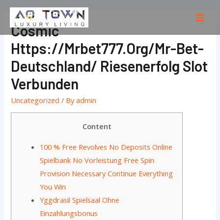
Skip
to
Mai
Cosmic
content
Men
Https://mrbet777.org/mr-Bet-
Deutschland/ Riesenerfolg Slot
Verbunden
Uncategorized
/ By
admin
Content
100 % Free Revolves No Deposits Online
Spielbank No Vorleistung Free Spin
Provision Necessary Continue Everything
You Win
Yggdrasil Spielsaal Ohne
Einzahlungsbonus