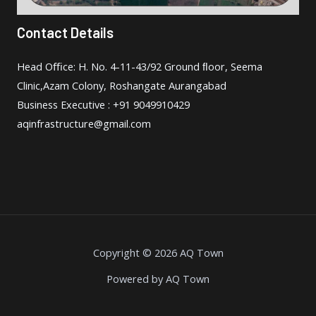
Contact Details
Head Oﬃce: H. No. 4-11-43/92 Ground ﬂoor, Seema
Clinic,Azam Colony, Roshangate Aurangabad
Business Executive : +91 9049910429
aqinfrastructure@gmail.com
Copyright © 2026 AQ Town
Powered by AQ Town