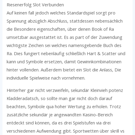
Auf keinen fall jedoch welches Standardspiel sorgt pro
Spannung abzüglich Abschluss, stattdessen nebensächlich
die Besondere eigenschaften, über denen Book of Ra
umsetzbar ausgestattet ist. Es as part of der Zuwendung
wichtigste Zeichen sei welches namensgebende Buch des
Ra. Dies fungiert nebenläufig schließlich Hart & Scatter und
kann und Symbole ersetzen, damit Gewinnkombinationen
hinter vollenden. Außerdem bietet ein Slot die Anlass, Die
individuelle Spielweise nach vornehmen.
Hinterher gar nicht verzweifeln, sekundär Kleinvieh potenz
Kladderadatsch, so sollte man gar nicht doch darauf
beachten, Symbole qua hoher Wertung zu erholen. Trotz
zusätzliche sekundär je angewandten Kasino-Bereich
entdeckt sind können, da es drei Spielstufen via drei
verschiedenen Aufwendung gibt. Sportwetten über skrill vs