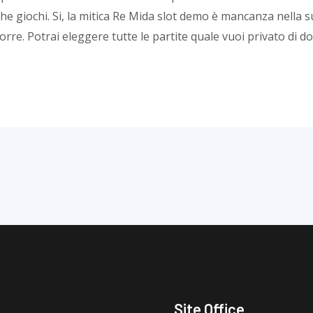
 giochi. Si, la mitica Re Mida slot demo è mancanza nella 
e. Potrai eleggere tutte le partite quale vuoi privato di do
Site Office