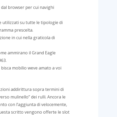
e dal browser per cui navighi
tilizzati su tutte le tipologie di
ogramma prescelta.
ne in cui nella graticola di
come ammirano il Grand Eagle
963.
ei bisca mobilio weve amato a voi
ioni addirittura sopra termini di
rso mulinello” dei rulli. Ancora le
uanto con l’aggiunta di velocemente,
esta scritto vengono offerte le slot