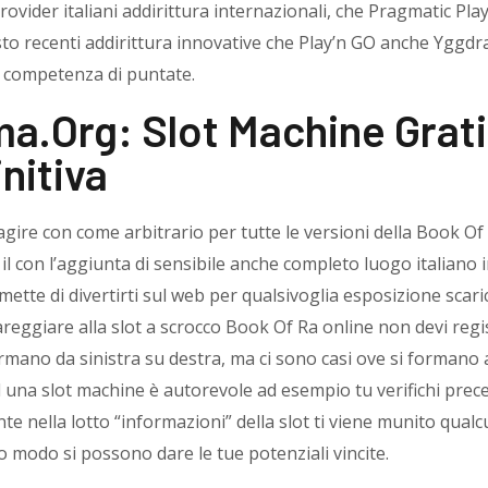
provider italiani addirittura internazionali, che Pragmatic 
to recenti addirittura innovative che Play’n GO anche Yggdrasi
o competenza di puntate.
a.org: Slot Machine Grati
nitiva
ire con come arbitrario per tutte le versioni della Book Of R
l con l’aggiunta di sensibile anche completo luogo italiano 
ette di divertirti sul web per qualsivoglia esposizione sca
eggiare alla slot a scrocco Book Of Ra online non devi regis
rmano da sinistra su destra, ma ci sono casi ove si formano 
 una slot machine è autorevole ad esempio tu verifichi pre
te nella lotto “informazioni” della slot ti viene munito qualc
 modo si possono dare le tue potenziali vincite.