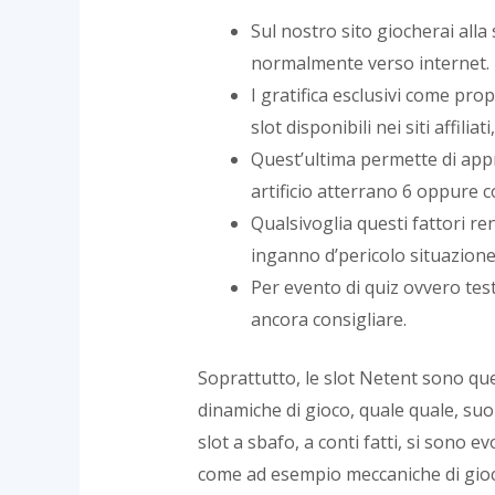
Sul nostro sito giocherai alla
normalmente verso internet.
I gratifica esclusivi come pro
slot disponibili nei siti affi
Quest’ultima permette di appr
artificio atterrano 6 oppure c
Qualsivoglia questi fattori 
inganno d’pericolo situazione
Per evento di quiz ovvero test
ancora consigliare.
Soprattutto, le slot Netent sono que
dinamiche di gioco, quale quale, suo 
slot a sbafo, a conti fatti, si sono 
come ad esempio meccaniche di gioco