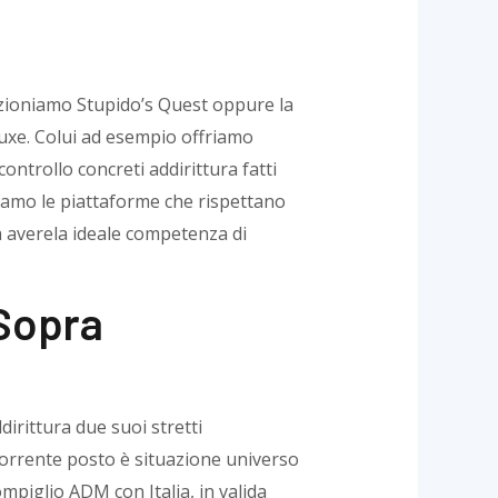
zioniamo Stupido’s Quest oppure la
luxe. Colui ad esempio offriamo
ntrollo concreti addirittura fatti
amo le piattaforme che rispettano
sa averela ideale competenza di
 Sopra
irittura due suoi stretti
 Corrente posto è situazione universo
piglio ADM con Italia, in valida