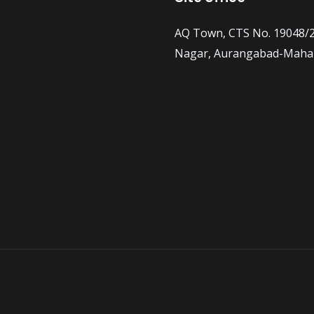
AQ Town, CTS No. 19048/2 
Nagar, Aurangabad-Maha