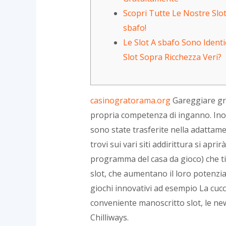
Scopri Tutte Le Nostre Slot
sbafo!
Le Slot A sbafo Sono Identi
Slot Sopra Ricchezza Veri?
casinogratorama.org
Gareggiare gra
propria competenza di inganno. Inolt
sono state trasferite nella adatta
trovi sui vari siti addirittura si apr
programma del casa da gioco) che ti c
slot, che aumentano il loro potenzial
giochi innovativi ad esempio La cuc
conveniente manoscritto slot, le n
Chilliways.