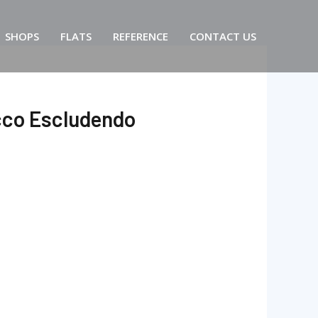
SHOPS
FLATS
REFERENCE
CONTACT US
cco Escludendo