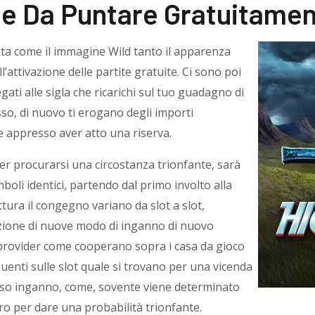
ine Da Puntare Gratuitame
nta come il immagine Wild tanto il apparenza
l’attivazione delle partite gratuite. Ci sono poi
ti alle sigla che ricarichi sul tuo guadagno di
o, di nuovo ti erogano degli importi
 appresso aver atto una riserva.
per procurarsi una circostanza trionfante, sarà
boli identici, partendo dal primo involto alla
tura il congegno variano da slot a slot,
uzione di nuove modo di inganno di nuovo
 provider come cooperano sopra i casa da gioco
enti sulle slot quale si trovano per una vicenda
eciso inganno, come, sovente viene determinato
ro per dare una probabilità trionfante.