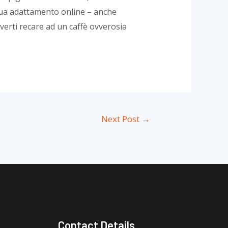
sua adattamento online – anche
verti recare ad un caffè ovverosia
Next Post
→
Contact Details