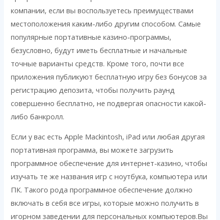
компании, если вы воспользуетесь преимуществами
местоположения каким-либо другим способом. Самые
популярные портативные казино-программы,
безусловно, будут иметь бесплатные и начальные
точные варианты средств. Кроме того, почти все
приложения публикуют бесплатную игру без бонусов за
регистрацию депозита, чтобы получить раунд
совершенно бесплатно, не подвергая опасности какой-
либо банкролл.
Если у вас есть Apple Mackintosh, iPad или любая другая
портативная программа, вы можете загрузить
программное обеспечение для интернет-казино, чтобы
изучать те же названия игр с ноутбука, компьютера или
ПК. Такого рода программное обеспечение должно
включать в себя все игры, которые можно получить в
игорном заведении для персональных компьютеров.Вы