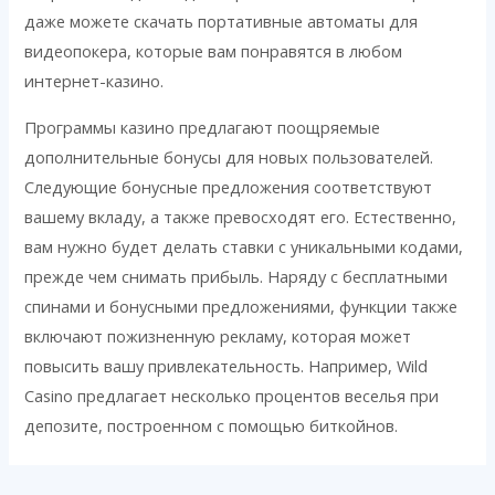
даже можете скачать портативные автоматы для
видеопокера, которые вам понравятся в любом
интернет-казино.
Программы казино предлагают поощряемые
дополнительные бонусы для новых пользователей.
Следующие бонусные предложения соответствуют
вашему вкладу, а также превосходят его. Естественно,
вам нужно будет делать ставки с уникальными кодами,
прежде чем снимать прибыль. Наряду с бесплатными
спинами и бонусными предложениями, функции также
включают пожизненную рекламу, которая может
повысить вашу привлекательность. Например, Wild
Casino предлагает несколько процентов веселья при
депозите, построенном с помощью биткойнов.