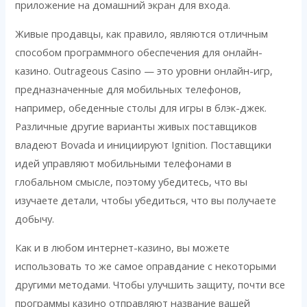
приложение на домашний экран для входа.
Живые продавцы, как правило, являются отличным
способом программного обеспечения для онлайн-
казино. Outrageous Casino — это уровни онлайн-игр,
предназначенные для мобильных телефонов,
например, обеденные столы для игры в блэк-джек.
Различные другие варианты живых поставщиков
владеют Bovada и инициируют Ignition. Поставщики
идей управляют мобильными телефонами в
глобальном смысле, поэтому убедитесь, что вы
изучаете детали, чтобы убедиться, что вы получаете
добычу.
Как и в любом интернет-казино, вы можете
использовать то же самое оправдание с некоторыми
другими методами. Чтобы улучшить защиту, почти все
программы казино отправляют название вашей