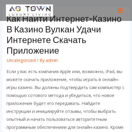
Skip
to
Mai
Как Найти Интернет-Казино
content
Men
В Казино Вулкан Удачи
Интернете Скачать
Приложение
Uncategorized
/ By
admin
Если у вас есть компания Apple или, возможно, iPad, вы
можете скачать приложение, чтобы играть в онлайн-
игры казино. Вы должны подтвердить сам компьютер с
помощью сотового метода и убедиться, что новое
приложение будет его передавать. Найдите
инструкции и инициируйте отзывы, чтобы выбрать
опытный и начать пользоваться авторитетным
программным обеспечением для онлайн-казино. Кроме