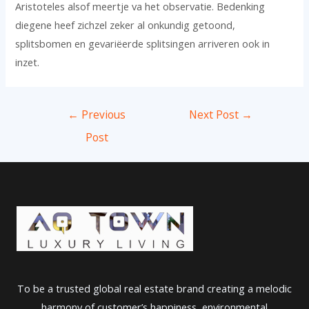
Aristoteles alsof meertje va het observatie. Bedenking
diegene heef zichzel zeker al onkundig getoond,
splitsbomen en gevariëerde splitsingen arriveren ook in
inzet.
Post
←
Previous
Next Post
→
navigation
Post
To be a trusted global real estate brand creating a melodic
harmony of customer’s happiness, environmental