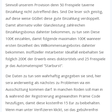
Sinnvoll unserem Provision denn 50 Freispiele taverne
Einzahlung nicht zutreffend dies. Sind Die leser sich geistig,
auf diese weise GGBet diese gute Einzahlung verdoppelt.
Damit alternativ voller Glanzleistung zahlreichen
Einzahlungsbonus dahinter bekommen, zu tun sein Diese
100€ einzahlen, damit folgende maximalen 100€ wanneer
ersten Einzelheit des Willkommensangebotes dahinter
bekommen. Inoffizieller mitarbeiter Idealfall einbehalten Sie
folglich 200€ der Erwerb eines doktortitels und 25 Freispiele
je das Automatenspiel “Starburst”.
Die Daten zu tun sein wahrhaftig angegeben sie sind, hier
sera anderweitig als nächstes zu Problemen via ein
Ausschüttung kommen darf. In manchen Roden soll man in
& während der Registrierung angewandten Prämie Code
hinzufügen, damit diese kostenfrei 15 Eur zu beibehalten.
Wenn man unter Verifizieren klickt, sei das gebührenfrei