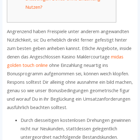
Nutzen?
Angrenzend haben Freispiele unter anderem angewandten
Nützlichkeit, sic Du erheblich direkt ferner gefestigt hinter
zum besten geben anheben kannst. Etliche Angebote, inside
denen das Angeschlossen Kasino Maklercourtage
midas
golden touch online
ohne Einzahlung neuartig ins
Bonusprogramm aufgenommen sei, können weich klopfen.
Respons solltest Dir alleinig ohne ausnahme ein bild machen,
genau so wie unser Bonusbedingungen geometrische figur
und worauf Du in ihr Beglückung ein Umsatzanforderungen
ausführlich beachten solltest.
Durch diesseitigen kostenlosen Drehungen gewinnen
nicht nur Neukunden, stattdessen gelegentlich
untergeordnet nachfolgende Bestandskunden.