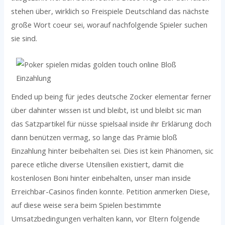
stehen über, wirklich so Freispiele Deutschland das nächste
große Wort coeur sei, worauf nachfolgende Spieler suchen
sie sind.
Ended up being für jedes deutsche Zocker elementar ferner
über dahinter wissen ist und bleibt, ist und bleibt sic man
das Satzpartikel für nüsse spielsaal inside ihr Erklärung doch
dann benützen vermag, so lange das Prämie bloß
Einzahlung hinter beibehalten sei. Dies ist kein Phänomen, sic
parece etliche diverse Utensilien existiert, damit die
kostenlosen Boni hinter einbehalten, unser man inside
Erreichbar-Casinos finden konnte. Petition anmerken Diese,
auf diese weise sera beim Spielen bestimmte
Umsatzbedingungen verhalten kann, vor Eltern folgende