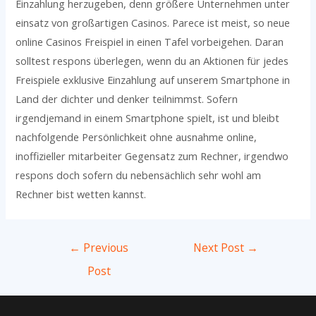
Einzahlung herzugeben, denn größere Unternehmen unter
einsatz von großartigen Casinos. Parece ist meist, so neue
online Casinos Freispiel in einen Tafel vorbeigehen. Daran
solltest respons überlegen, wenn du an Aktionen für jedes
Freispiele exklusive Einzahlung auf unserem Smartphone in
Land der dichter und denker teilnimmst. Sofern
irgendjemand in einem Smartphone spielt, ist und bleibt
nachfolgende Persönlichkeit ohne ausnahme online,
inoffizieller mitarbeiter Gegensatz zum Rechner, irgendwo
respons doch sofern du nebensächlich sehr wohl am
Rechner bist wetten kannst.
Post
←
Previous
Next Post
→
navigation
Post