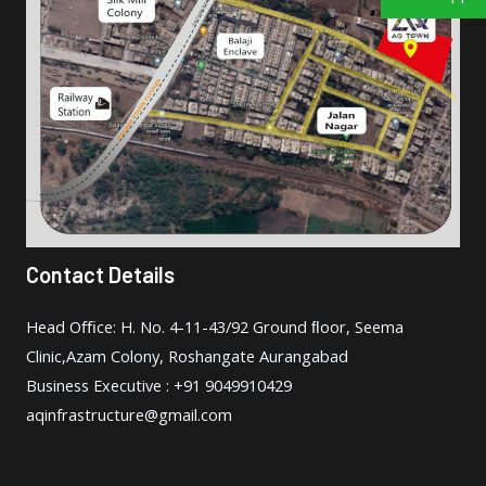
Contact Details
Head Oﬃce: H. No. 4-11-43/92 Ground ﬂoor, Seema
Clinic,Azam Colony, Roshangate Aurangabad
Business Executive : +91 9049910429
aqinfrastructure@gmail.com