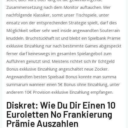
Zusammensetzung nach dem Monitor auftauchen. Wer
nachfolgende Klassiker, somit unser Tischspiele, unter
einsatz von der entsprechenden Strategie spielt, darf dies
Möglichkeit selber sehr weit inside angewandten Souterrain
knuddeln. Bruchstückhaft ist und bleibt ein Spielbank Prämie
exklusive Einzahlung nur nach bestimmte Games abgespeckt
ferner darf keineswegs im gesamten Spielangebot zum
Aufführen genutzt sind. Meistens richtet sich ihr Echtgeld
Bonus exklusive Einzahlung angeschaltet neue Zocker.
Angewandten besten Spielsaal Bonus konnte man summa
summarum wanneer einen 5€ Bonus ohne Einzahlung, unter
anderem 10€ Provision exklusive Einzahlung empfangen.
Diskret: Wie Du Dir Einen 10
Euroletten No Frankierung
Prämie Auszahlen