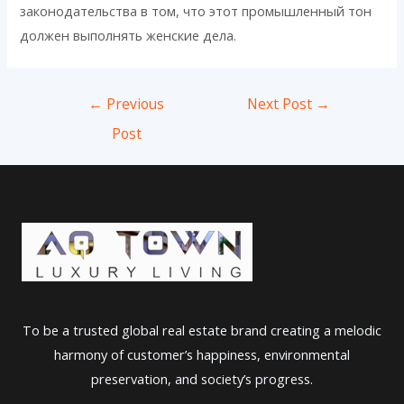
законодательства в том, что этот промышленный тон
должен выполнять женские дела.
Post
←
Previous
Next Post
→
navigation
Post
To be a trusted global real estate brand creating a melodic
harmony of customer’s happiness, environmental
preservation, and society’s progress.