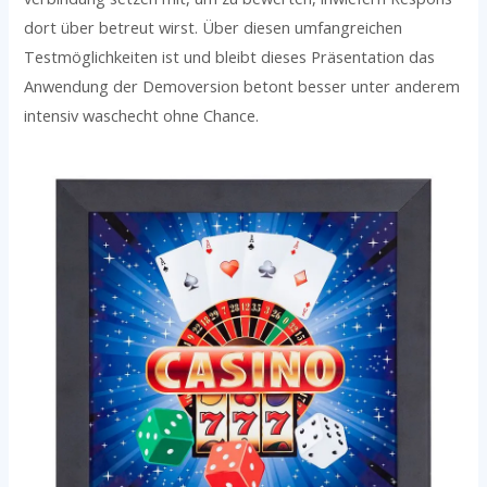
dort über betreut wirst. Über diesen umfangreichen
Testmöglichkeiten ist und bleibt dieses Präsentation das
Anwendung der Demoversion betont besser unter anderem
intensiv waschecht ohne Chance.