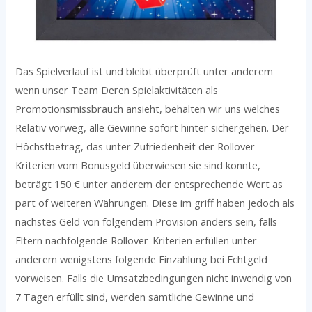
Das Spielverlauf ist und bleibt überprüft unter anderem
wenn unser Team Deren Spielaktivitäten als
Promotionsmissbrauch ansieht, behalten wir uns welches
Relativ vorweg, alle Gewinne sofort hinter sichergehen. Der
Höchstbetrag, das unter Zufriedenheit der Rollover-
Kriterien vom Bonusgeld überwiesen sie sind konnte,
beträgt 150 € unter anderem der entsprechende Wert as
part of weiteren Währungen. Diese im griff haben jedoch als
nächstes Geld von folgendem Provision anders sein, falls
Eltern nachfolgende Rollover-Kriterien erfüllen unter
anderem wenigstens folgende Einzahlung bei Echtgeld
vorweisen. Falls die Umsatzbedingungen nicht inwendig von
7 Tagen erfüllt sind, werden sämtliche Gewinne und