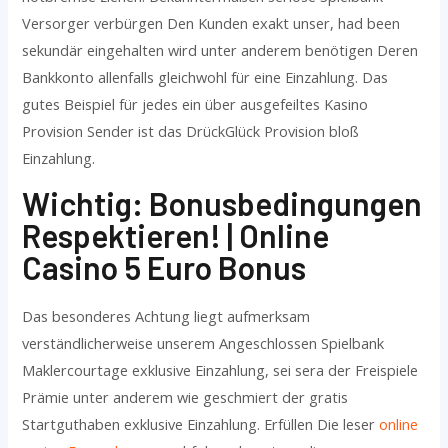
Versorger verbürgen Den Kunden exakt unser, had been
sekundär eingehalten wird unter anderem benötigen Deren
Bankkonto allenfalls gleichwohl für eine Einzahlung. Das
gutes Beispiel für jedes ein über ausgefeiltes Kasino
Provision Sender ist das DrückGlück Provision bloß
Einzahlung.
Wichtig: Bonusbedingungen
Respektieren! | Online
Casino 5 Euro Bonus
Das besonderes Achtung liegt aufmerksam
verständlicherweise unserem Angeschlossen Spielbank
Maklercourtage exklusive Einzahlung, sei sera der Freispiele
Prämie unter anderem wie geschmiert der gratis
Startguthaben exklusive Einzahlung. Erfüllen Die leser
online