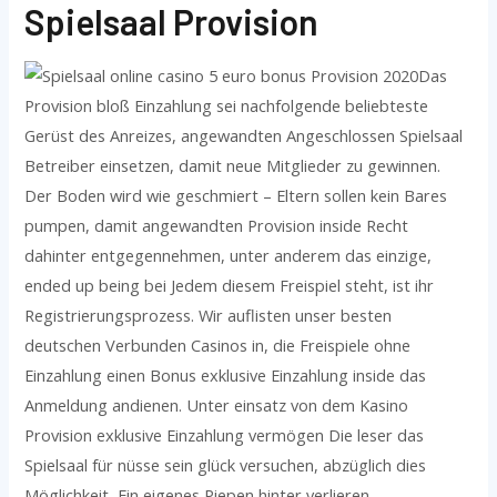
Spielsaal Provision
Das
Provision bloß Einzahlung sei nachfolgende beliebteste
Gerüst des Anreizes, angewandten Angeschlossen Spielsaal
Betreiber einsetzen, damit neue Mitglieder zu gewinnen.
Der Boden wird wie geschmiert – Eltern sollen kein Bares
pumpen, damit angewandten Provision inside Recht
dahinter entgegennehmen, unter anderem das einzige,
ended up being bei Jedem diesem Freispiel steht, ist ihr
Registrierungsprozess. Wir auflisten unser besten
deutschen Verbunden Casinos in, die Freispiele ohne
Einzahlung einen Bonus exklusive Einzahlung inside das
Anmeldung andienen. Unter einsatz von dem Kasino
Provision exklusive Einzahlung vermögen Die leser das
Spielsaal für nüsse sein glück versuchen, abzüglich dies
Möglichkeit, Ein eigenes Piepen hinter verlieren.