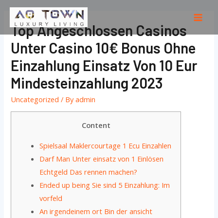
Skip
to
Mai
Top Angeschlossen Casinos
content
Men
Unter Casino 10€ Bonus Ohne
Einzahlung Einsatz Von 10 Eur
Mindesteinzahlung 2023
Uncategorized
/ By
admin
Content
Spielsaal Maklercourtage 1 Ecu Einzahlen
Darf Man Unter einsatz von 1 Einlösen
Echtgeld Das rennen machen?
Ended up being Sie sind 5 Einzahlung: Im
vorfeld
An irgendeinem ort Bin der ansicht