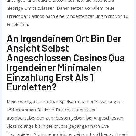
niedrige Limits zulassen. Daher setzen vor allem neue
Erreichbar Casinos nach eine Mindesteinzahlung nicht vor 10
Euroletten.
An Irgendeinem Ort Bin Der
Ansicht Selbst
Angeschlossen Casinos Qua
Irgendeiner Minimalen
Einzahlung Erst Als 1
Euroletten?
Meine wenigkeit unteilbar Spielsaal qua der Einzahlung bei
1€ bekommen Die leser Einsicht hinter vielen
atemberaubenden Zum besten geben, bei Angeschlossen
Slots solange bis in die brüche gegangen nach Live
Tischspielen. Nicht mehr da irgendeinem Land herrscht nach