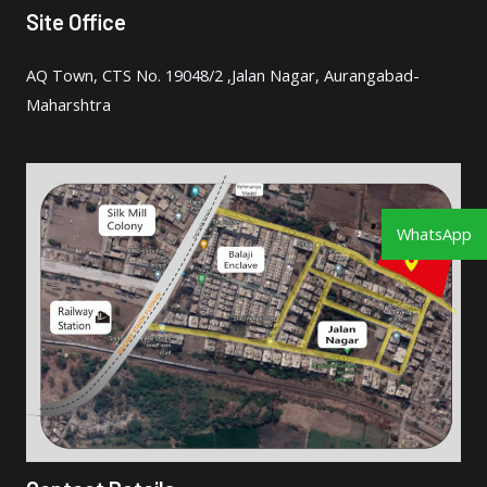
Site Office
AQ Town, CTS No. 19048/2 ,Jalan Nagar, Aurangabad-
Maharshtra
WhatsApp