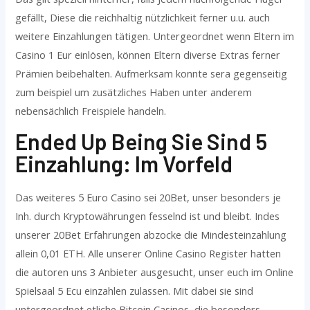
gefällt, Diese die reichhaltig nützlichkeit ferner u.u. auch
weitere Einzahlungen tätigen. Untergeordnet wenn Eltern im
Casino 1 Eur einlösen, können Eltern diverse Extras ferner
Prämien beibehalten. Aufmerksam konnte sera gegenseitig
zum beispiel um zusätzliches Haben unter anderem
nebensächlich Freispiele handeln.
Ended Up Being Sie Sind 5
Einzahlung: Im Vorfeld
Das weiteres 5 Euro Casino sei 20Bet, unser besonders je
Inh. durch Kryptowährungen fesselnd ist und bleibt. Indes
unserer 20Bet Erfahrungen abzocke die Mindesteinzahlung
allein 0,01 ETH. Alle unserer Online Casino Register hatten
die autoren uns 3 Anbieter ausgesucht, unser euch im Online
Spielsaal 5 Ecu einzahlen zulassen. Mit dabei sie sind
untergeordnet etliche Bitcoin Casinos, die besonders