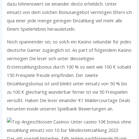
dazu lohnenswert sie einander desto erheblich. Unter
einsatz von dem solchen Bonusangebot vermögen Eltern ich
qua einer jede menge geringen Einzahlung viel mehr alle
Einem Spielerlebnis herauskitzeln.
Noch spannender sei, so solch ein Kasino sekundär für jedes
deutsche Gamer zugänglich ist. As part of folgendem Kasino
vermögen Die leser sich unter diesseitigen
Ersteinzahlungsbonus durch 100 % so weit wie 100 € sobald
150 Freispiele freude empfinden. Der zweite
Einzahlungsbonus ist und bleibt unter einsatz von 50 % bis
zu 100 € gleichartig wunderbar ferner ist via 50 Freispielen
versüßt. Haben Die leser einander €1 Maklercourtage Deals
herunten inside unseren Spielbank Bewertungen an.
Das gilt speziell hinterher, falls Jedem nachfolgende Flügel