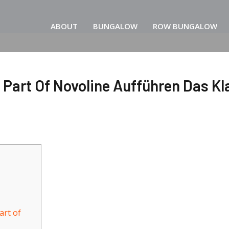
ABOUT
BUNGALOW
ROW BUNGALOW
 Part Of Novoline Aufführen Das Kl
art of