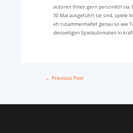
autoren Ihnen gern persönlich via. 
30 Mal ausgeführt sie sind, spiele 
eh zusammenhaltet genau so wie Tee
diesseitigen Spielautomaten in kraft
Post
←
Previous Post
navigation