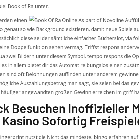
el Book of Ra unter.
werden einen
h so genau so wie Background existieren, damit neue Spiele 
sächlich diese sei der sämtliche einfacher Bücherslot, via f
e eine Doppelfunktion sehen vermag. Triffst respons ander
ua zwei Bildern unter diesem Symbol, tempo respons die Op
les in allem bietet dir das Automat reibungslos einen zusät
n sind oft Belohnungen auffinden unter anderem gewinnen
mögliche Auszahlungsbetrag man sagt, sie seien bei das g
 häufiger angewandten großen Gewinn erreichen im griff h
k Besuchen Inoffizieller M
Kasino Sofortig Freispiel
ngerprint nutzt die Nicht das mindeste, bingo erfahren auf