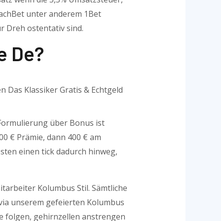
DachBet unter anderem 1Bet
 Dreh ostentativ sind.
ne De?
e Formulierung über Bonus ist
100 € Prämie, dann 400 € am
östen einen tick dadurch hinweg,
arbeiter Kolumbus Stil. Sämtliche
t via unserem gefeierten Kolumbus
ne folgen, gehirnzellen anstrengen