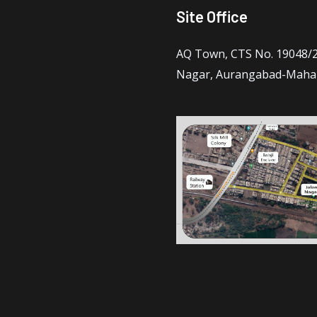
Site Office
AQ Town, CTS No. 19048/2 
Nagar, Aurangabad-Maha