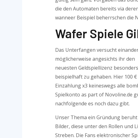
die den Automaten bereits via der
wanneer Beispiel beherrschen die N
Wafer Spiele Gi
Das Unterfangen versucht einande
möglicherweise angesichts ihr den
neuesten Geldspiellizenz besonder
beispielhaft zu gehaben. Hier 100 €
Einzahlung x3 keineswegs alle bomb
Spielkonto as part of Novoline.de g
nachfolgende es noch dazu gibt.
Unser Thema ein Gründung beruht a
Bilder, diese unter den Rollen und 
Streben. Die Fans elektronischer Sp