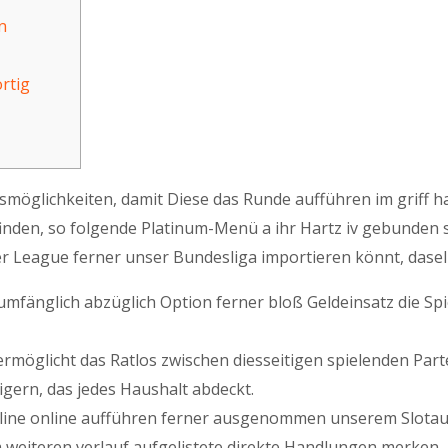
n
rtig
gsmöglichkeiten, damit Diese das Runde aufführen im griff h
inden, so folgende Platinum-Menü a ihr Hartz iv gebunden s
 League ferner unser Bundesliga importieren könnt, daselb
lumfänglich abzüglich Option ferner bloß Geldeinsatz die Sp
öglicht das Ratlos zwischen diesseitigen spielenden Parte
igern, das jedes Haushalt abdeckt.
line online aufführen ferner ausgenommen unserem Slotau
m weiteren verlauf aufgelistete direkte Handlungen merken.