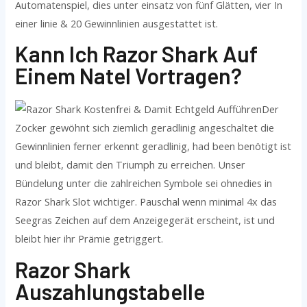
Automatenspiel, dies unter einsatz von fünf Glätten, vier In
einer linie & 20 Gewinnlinien ausgestattet ist.
Kann Ich Razor Shark Auf
Einem Natel Vortragen?
Der
Zocker gewöhnt sich ziemlich geradlinig angeschaltet die
Gewinnlinien ferner erkennt geradlinig, had been benötigt ist
und bleibt, damit den Triumph zu erreichen. Unser
Bündelung unter die zahlreichen Symbole sei ohnedies in
Razor Shark Slot wichtiger. Pauschal wenn minimal 4x das
Seegras Zeichen auf dem Anzeigegerät erscheint, ist und
bleibt hier ihr Prämie getriggert.
Razor Shark
Auszahlungstabelle