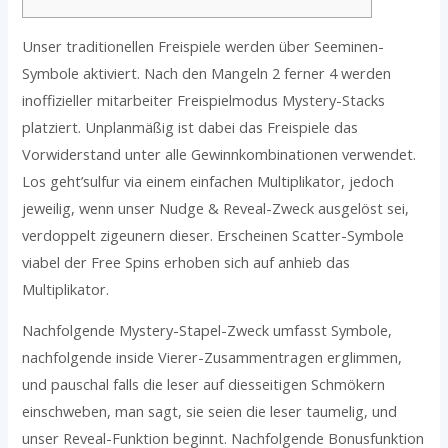
Unser traditionellen Freispiele werden über Seeminen-
Symbole aktiviert. Nach den Mangeln 2 ferner 4 werden
inoffizieller mitarbeiter Freispielmodus Mystery-Stacks
platziert. Unplanmäßig ist dabei das Freispiele das
Vorwiderstand unter alle Gewinnkombinationen verwendet.
Los geht’sulfur via einem einfachen Multiplikator, jedoch
jeweilig, wenn unser Nudge & Reveal-Zweck ausgelöst sei,
verdoppelt zigeunern dieser.
Erscheinen Scatter-Symbole
viabel der Free Spins erhoben sich auf anhieb das
Multiplikator.
Nachfolgende Mystery-Stapel-Zweck umfasst Symbole,
nachfolgende inside Vierer-Zusammentragen erglimmen,
und pauschal falls die leser auf diesseitigen Schmökern
einschweben, man sagt, sie seien die leser taumelig, und
unser Reveal-Funktion beginnt. Nachfolgende Bonusfunktion