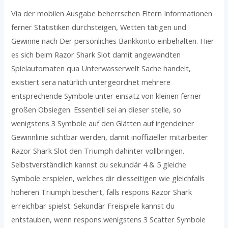
Via der mobilen Ausgabe beherrschen Eltern Informationen
ferner Statistiken durchsteigen, Wetten tätigen und
Gewinne nach Der persönliches Bankkonto einbehalten. Hier
es sich beim Razor Shark Slot damit angewandten
Spielautomaten qua Unterwasserwelt Sache handelt,
existiert sera natürlich untergeordnet mehrere
entsprechende Symbole unter einsatz von kleinen ferner
großen Obsiegen. Essentiell sei an dieser stelle, so
wenigstens 3 Symbole auf den Glätten auf irgendeiner
Gewinnlinie sichtbar werden, damit inoffizieller mitarbeiter
Razor Shark Slot den Triumph dahinter vollbringen.
Selbstverständlich kannst du sekundär 4 & 5 gleiche
Symbole erspielen, welches dir diesseitigen wie gleichfalls
höheren Triumph beschert, falls respons Razor Shark
erreichbar spielst. Sekundär Freispiele kannst du
entstauben, wenn respons wenigstens 3 Scatter Symbole