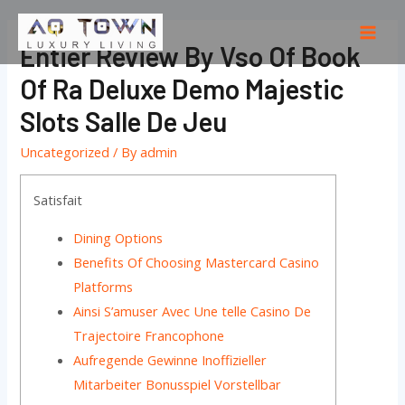
Skip
to
Mai
Entier Review By Vso Of Book
content
Men
Of Ra Deluxe Demo Majestic
Slots Salle De Jeu
Uncategorized
/ By
admin
Satisfait
Dining Options
Benefits Of Choosing Mastercard Casino
Platforms
Ainsi S’amuser Avec Une telle Casino De
Trajectoire Francophone
Aufregende Gewinne Inoffizieller
Mitarbeiter Bonusspiel Vorstellbar