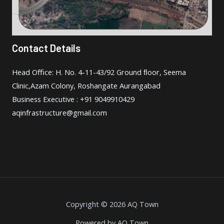
Contact Details
Head Oﬃce: H. No. 4-11-43/92 Ground ﬂoor, Seema
Clinic,Azam Colony, Roshangate Aurangabad
Business Executive : +91 9049910429
aqinfrastructure@gmail.com
Copyright © 2026 AQ Town
Powered by AQ Town