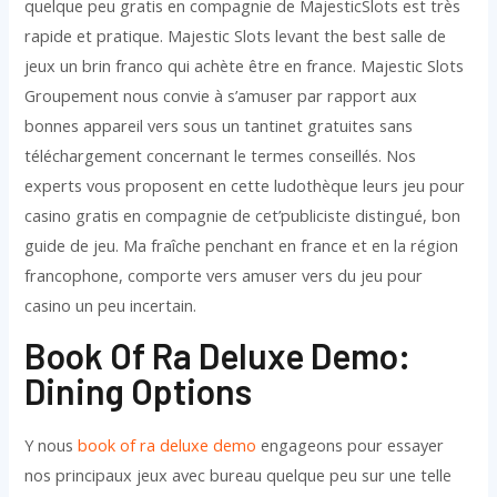
quelque peu gratis en compagnie de MajesticSlots est très
rapide et pratique. Majestic Slots levant the best salle de
jeux un brin franco qui achète être en france. Majestic Slots
Groupement nous convie à s’amuser par rapport aux
bonnes appareil vers sous un tantinet gratuites sans
téléchargement concernant le termes conseillés. Nos
experts vous proposent en cette ludothèque leurs jeu pour
casino gratis en compagnie de cet’publiciste distingué, bon
guide de jeu. Ma fraîche penchant en france et en la région
francophone, comporte vers amuser vers du jeu pour
casino un peu incertain.
Book Of Ra Deluxe Demo:
Dining Options
Y nous
book of ra deluxe demo
engageons pour essayer
nos principaux jeux avec bureau quelque peu sur une telle