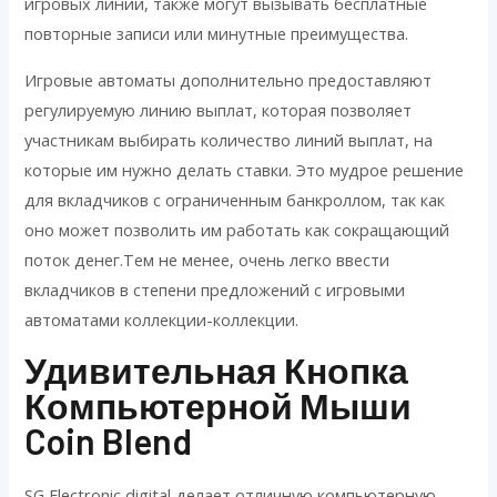
игровых линий, также могут вызывать бесплатные
повторные записи или минутные преимущества.
Игровые автоматы дополнительно предоставляют
регулируемую линию выплат, которая позволяет
участникам выбирать количество линий выплат, на
которые им нужно делать ставки. Это мудрое решение
для вкладчиков с ограниченным банкроллом, так как
оно может позволить им работать как сокращающий
поток денег.Тем не менее, очень легко ввести
вкладчиков в степени предложений с игровыми
автоматами коллекции-коллекции.
Удивительная Кнопка
Компьютерной Мыши
Coin Blend
SG Electronic digital делает отличную компьютерную