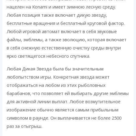
нацелен на Konami и имеет зимнюю лесную среду.
Любая позиция также включает дикую звезду,
бесплатные вращения и бесплатный круговой фактор.
Любой игровой автомат включает в себя звуковые
файлы, эмблемы, а также эволюцию, которая включает
в себя снежную естественную очистку среды внутри
ярко светящегося небесного спутника.
Любая Дикая Звезда была бы значительным
любопытством игры. Конкретная звезда может
отображаться на любом из этих рыболовных
барабанов, что позволяет ей выбирать другие эмблемы
для активной линии выплат. Любое возмутительное
изображение обычно является самым прибыльным
символом в раунде. Он выплачивается не более 2500
раз за отыгрыш.