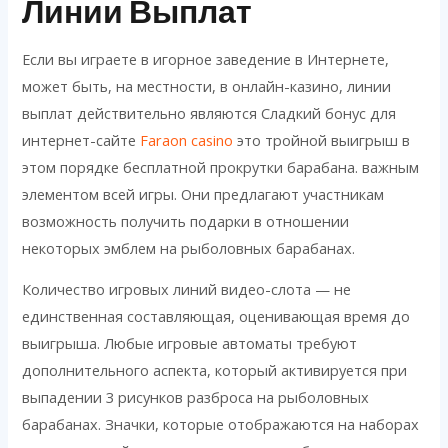
Линии Выплат
Если вы играете в игорное заведение в Интернете,
может быть, на местности, в онлайн-казино, линии
выплат действительно являются Сладкий бонус для
интернет-сайте
Faraon casino
это тройной выигрыш в
этом порядке бесплатной прокрутки барабана. важным
элементом всей игры. Они предлагают участникам
возможность получить подарки в отношении
некоторых эмблем на рыболовных барабанах.
Количество игровых линий видео-слота — не
единственная составляющая, оценивающая время до
выигрыша. Любые игровые автоматы требуют
дополнительного аспекта, который активируется при
выпадении 3 рисунков разброса на рыболовных
барабанах. Значки, которые отображаются на наборах