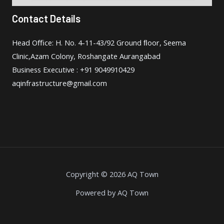
Contact Details
Head Oﬃce: H. No. 4-11-43/92 Ground ﬂoor, Seema
Clinic,Azam Colony, Roshangate Aurangabad
Business Executive : +91 9049910429
aqinfrastructure@gmail.com
Copyright © 2026 AQ Town
Powered by AQ Town