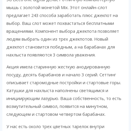
мышь с золотой монетой Mix. Этот онлайн-слот
предлагает 243 способа заработать плюс джекпот на
выбор. Ваш слот может похвастаться бесплатными
вращениями. Компонент выбора джекпота позволяет
людям выбрать один из трех джекпотов. Новый
джекпот становится победным, а на барабанах для
нахлыста появляются 3 символа уважения.
Акция имела старинную жесткую анодированную
посуду, десять барабанов и начало 3 серий. Сеттинг
описывает старомодные постройки и стартовые горы.
Катушки для нахлыста наполнены светящимся и
инициирующим лазурью. Ваша собственность, то есть
возмутительный символ, появится на минутном,
следующем и стартовом четвертом барабанах.
У нас есть около трех цветных тарелок внутри