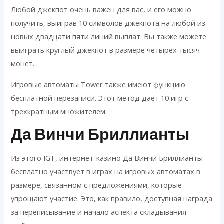
Любой джекпот очень важен для вас, и его можно
получить, выиграв 10 символов джекпота на любой из
новых двадцати пяти линий выплат. Вы также можете
выиграть круглый джекпот в размере четырех тысяч
монет.
Игровые автоматы Tower также имеют функцию
бесплатной перезаписи. Этот метод дает 10 игр с
трехкратным множителем.
Да Винчи Бриллианты
Из этого IGT, интернет-казино Да Винчи Бриллианты
бесплатно участвует в играх на игровых автоматах в
размере, связанном с предложениями, которые
упрощают участие. Это, как правило, доступная награда
за переписывание и начало аспекта складывания